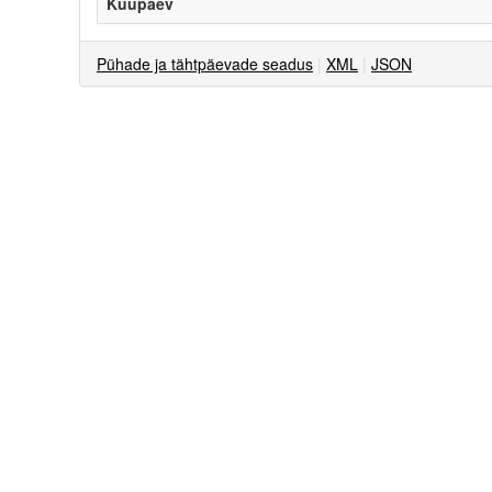
Kuupäev
Pühade ja tähtpäevade seadus
|
XML
|
JSON