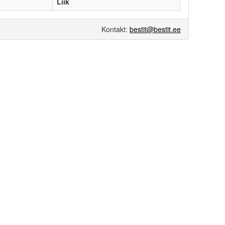
Liik
Kontakt:
bestit@bestit.ee